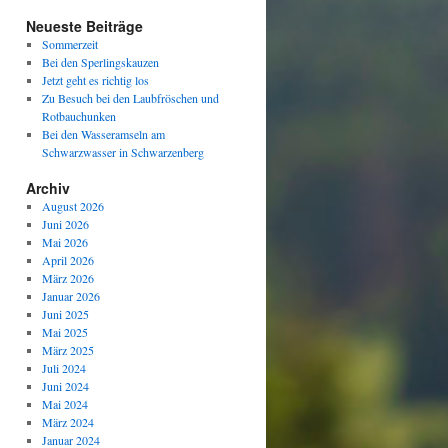
Neueste Beiträge
Sommerzeit
Bei den Sperlingskauzen
Jetzt geht es richtig los
Zu Besuch bei den Laubfröschen und
Rotbauchunken
Bei den Wasseramseln am
Schwarzwasser in Schwarzenberg
Archiv
August 2026
Juni 2026
Mai 2026
April 2026
März 2026
Januar 2026
Juni 2025
Mai 2025
März 2025
Juli 2024
Juni 2024
Mai 2024
März 2024
Januar 2024