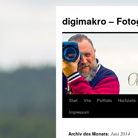
Zum
Inhalt
digimakro – Foto
springen
Start
Vita
Portfolio
Hochzeits- 
Impressum
Juni 2014
Archiv des Monats: