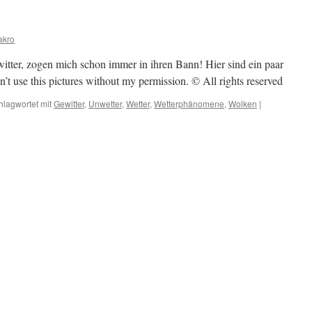
akro
itter, zogen mich schon immer in ihren Bann! Hier sind ein paar
’t use this pictures without my permission. © All rights reserved
hlagwortet mit
Gewitter
,
Unwetter
,
Wetter
,
Wetterphänomene
,
Wolken
|