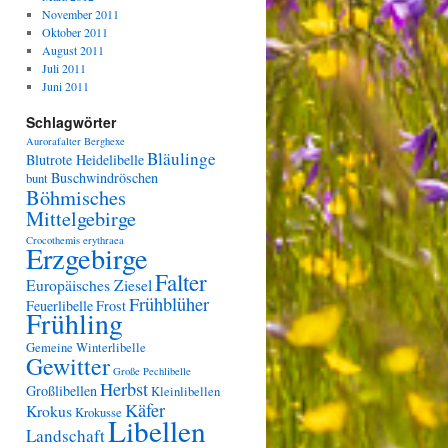
November 2011
Oktober 2011
August 2011
Juli 2011
Juni 2011
Schlagwörter
Aurorafalter
Berghexe
Bläulinge
Blutrote Heidelibelle
Buschwindröschen
bunt
Böhmisches
Mittelgebirge
Crocothemis erythraea
Erzgebirge
Falter
Europäisches Ziesel
Frühblüher
Feuerlibelle
Frost
Frühling
Gemeine Winterlibelle
Gewitter
Große Pechlibelle
Herbst
Großlibellen
Kleinlibellen
Käfer
Krokus
Krokusse
Libellen
Landschaft