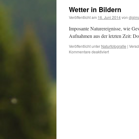
Wetter in Bildern
Veröffentlicht am
16. Juni 2014
von
digim
Imposante Naturereignisse, wie Gew
Aufnahmen aus der letzten Zeit: Don
Veröffentlicht unter
Naturfotografie
|
Versc
für
Kommentare deaktiviert
Wetter
in
Bildern