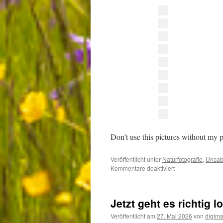
Don’t use this pictures without my p
Veröffentlicht unter
Naturfotografie
,
Uncat
für
Kommentare deaktiviert
Bei
den
Sperlingskauzen
Jetzt geht es richtig l
Veröffentlicht am
27. Mai 2026
von
digima