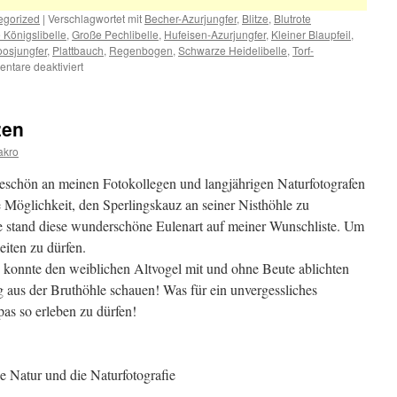
egorized
|
Verschlagwortet mit
Becher-Azurjungfer
,
Blitze
,
Blutrote
 Königslibelle
,
Große Pechlibelle
,
Hufeisen-Azurjungfer
,
Kleiner Blaupfeil
,
oosjungfer
,
Plattbauch
,
Regenbogen
,
Schwarze Heidelibelle
,
Torf-
für
ntare deaktiviert
Sommerzeit
zen
akro
keschön an meinen Fotokollegen und langjährigen Naturfotografen
 Möglichkeit, den Sperlingskauz an seiner Nisthöhle zu
nge stand diese wunderschöne Eulenart auf meiner Wunschliste. Um
eiten zu dürfen.
h konnte den weiblichen Altvogel mit und ohne Beute ablichten
g aus der Bruthöhle schauen! Was für ein unvergessliches
pas so erleben zu dürfen!
 Natur und die Naturfotografie