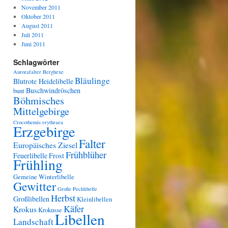
November 2011
Oktober 2011
August 2011
Juli 2011
Juni 2011
Schlagwörter
Aurorafalter
Berghexe
Bläulinge
Blutrote Heidelibelle
Buschwindröschen
bunt
Böhmisches
Mittelgebirge
Crocothemis erythraea
Erzgebirge
Falter
Europäisches Ziesel
Frühblüher
Feuerlibelle
Frost
Frühling
Gemeine Winterlibelle
Gewitter
Große Pechlibelle
Herbst
Großlibellen
Kleinlibellen
Käfer
Krokus
Krokusse
Libellen
Landschaft