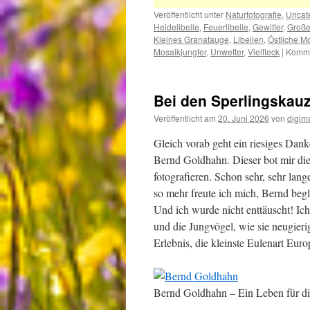
Veröffentlicht unter
Naturfotografie
,
Uncat
Heidelibelle
,
Feuerlibelle
,
Gewitter
,
Große
Kleines Granatauge
,
Libellen
,
Östliche M
Mosaikjungfer
,
Unwetter
,
Vielfleck
|
Komme
Bei den Sperlingskau
Veröffentlicht am
20. Juni 2026
von
digim
Gleich vorab geht ein riesiges Dan
Bernd Goldhahn. Dieser bot mir die
fotografieren. Schon sehr, sehr la
so mehr freute ich mich, Bernd begl
Und ich wurde nicht enttäuscht! Ic
und die Jungvögel, wie sie neugieri
Erlebnis, die kleinste Eulenart Euro
Bernd Goldhahn – Ein Leben für die