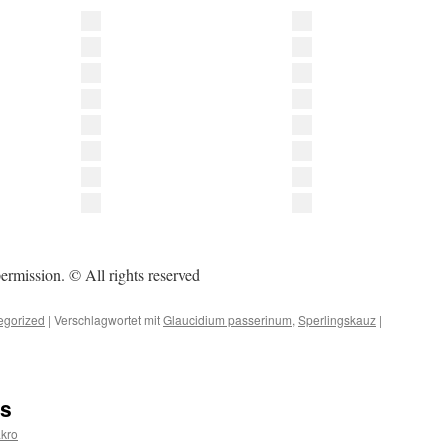
ermission. © All rights reserved
egorized
|
Verschlagwortet mit
Glaucidium passerinum
,
Sperlingskauz
|
os
kro