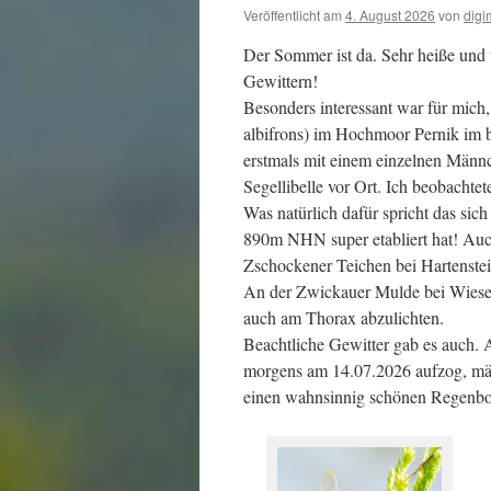
Veröffentlicht am
4. August 2026
von
digi
Der Sommer ist da. Sehr heiße und
Gewittern!
Besonders interessant war für mich,
albifrons) im Hochmoor Pernik im b
erstmals mit einem einzelnen Männc
Segellibelle vor Ort. Ich beobachte
Was natürlich dafür spricht das sic
890m NHN super etabliert hat! Auch
Zschockener Teichen bei Hartenstei
An der Zwickauer Mulde bei Wiesenb
auch am Thorax abzulichten.
Beachtliche Gewitter gab es auch. 
morgens am 14.07.2026 aufzog, mä
einen wahnsinnig schönen Regenbo