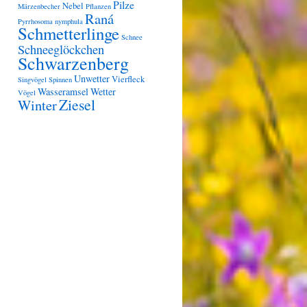
Pilze
Nebel
Märzenbecher
Pflanzen
Raná
Pyrrhosoma nymphula
Schmetterlinge
Schnee
Schneeglöckchen
Schwarzenberg
Unwetter
Vierfleck
Singvögel
Spinnen
Wasseramsel
Wetter
Vögel
Ziesel
Winter