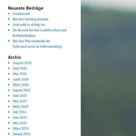
Neueste Beiträge
Sommerzeit
Bei den Sperlingskauzen
Jetzt geht es richtig los
Zu Besuch bei den Laubfröschen und
Rotbauchunken
Bei den Wasseramseln am
Schwarzwasser in Schwarzenberg
Archiv
August 2026
Juni 2026
Mai 2026
April 2026
März 2026
Januar 2026
Juni 2025
Mai 2025
März 2025
Juli 2024
Juni 2024
Mai 2024
März 2024
Januar 2024