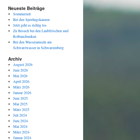
Neueste Beiträge
Sommerzeit
Bei den Sperlingskauzen
Jetzt geht es richtig los
Zu Besuch bei den Laubfröschen und
Rotbauchunken
Bei den Wasseramseln am
Schwarzwasser in Schwarzenberg
Archiv
August 2026
Juni 2026
Mai 2026
April 2026
März 2026
Januar 2026
Juni 2025
Mai 2025
März 2025
Juli 2024
Juni 2024
Mai 2024
März 2024
Januar 2024