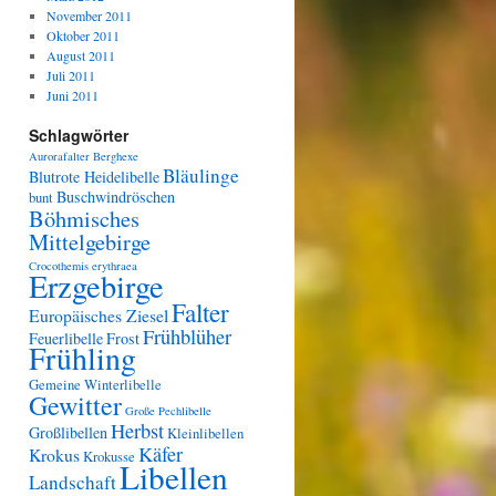
November 2011
Oktober 2011
August 2011
Juli 2011
Juni 2011
Schlagwörter
Aurorafalter
Berghexe
Bläulinge
Blutrote Heidelibelle
Buschwindröschen
bunt
Böhmisches
Mittelgebirge
Crocothemis erythraea
Erzgebirge
Falter
Europäisches Ziesel
Frühblüher
Feuerlibelle
Frost
Frühling
Gemeine Winterlibelle
Gewitter
Große Pechlibelle
Herbst
Großlibellen
Kleinlibellen
Käfer
Krokus
Krokusse
Libellen
Landschaft