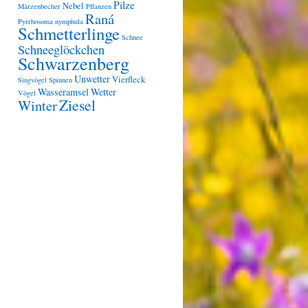
Pilze
Nebel
Märzenbecher
Pflanzen
Raná
Pyrrhosoma nymphula
Schmetterlinge
Schnee
Schneeglöckchen
Schwarzenberg
Unwetter
Vierfleck
Singvögel
Spinnen
Wasseramsel
Wetter
Vögel
Ziesel
Winter