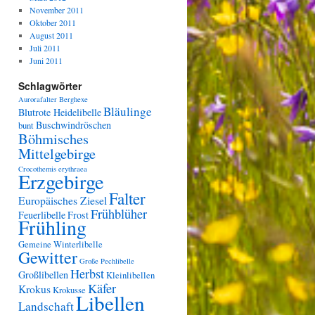
November 2011
Oktober 2011
August 2011
Juli 2011
Juni 2011
Schlagwörter
Aurorafalter
Berghexe
Bläulinge
Blutrote Heidelibelle
Buschwindröschen
bunt
Böhmisches
Mittelgebirge
Crocothemis erythraea
Erzgebirge
Falter
Europäisches Ziesel
Frühblüher
Feuerlibelle
Frost
Frühling
Gemeine Winterlibelle
Gewitter
Große Pechlibelle
Herbst
Großlibellen
Kleinlibellen
Käfer
Krokus
Krokusse
Libellen
Landschaft