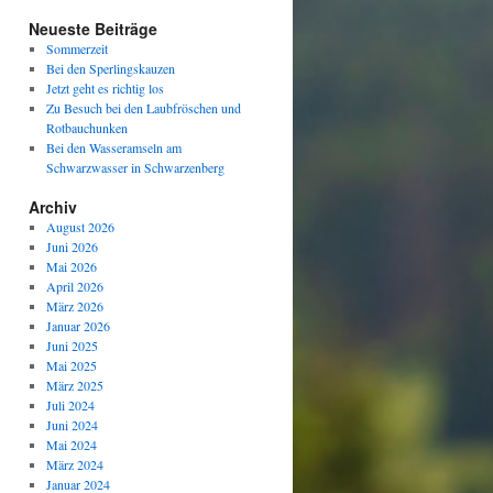
Neueste Beiträge
Sommerzeit
Bei den Sperlingskauzen
Jetzt geht es richtig los
Zu Besuch bei den Laubfröschen und
Rotbauchunken
Bei den Wasseramseln am
Schwarzwasser in Schwarzenberg
Archiv
August 2026
Juni 2026
Mai 2026
April 2026
März 2026
Januar 2026
Juni 2025
Mai 2025
März 2025
Juli 2024
Juni 2024
Mai 2024
März 2024
Januar 2024