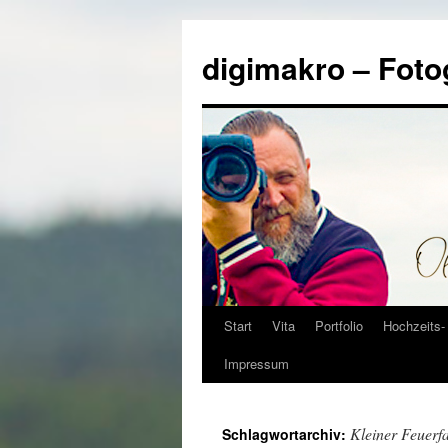
Zum
Inhalt
digimakro – Foto
springen
Start
Vita
Portfolio
Hochzeits- 
Impressum
Kleiner Feuerfa
Schlagwortarchiv: