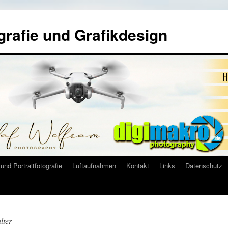
grafie und Grafikdesign
und Portraitfotografie
Luftaufnahmen
Kontakt
Links
Datenschutz
lter