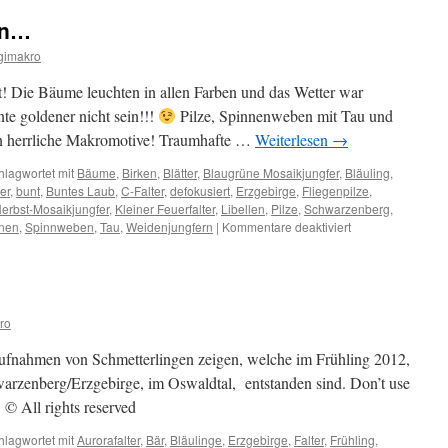
en…
gimakro
t! Die Bäume leuchten in allen Farben und das Wetter war
te goldener nicht sein!!!
Pilze, Spinnenweben mit Tau und
eten herrliche Makromotive! Traumhafte …
Weiterlesen
→
hlagwortet mit
Bäume
,
Birken
,
Blätter
,
Blaugrüne Mosaikjungfer
,
Bläuling
,
er
,
bunt
,
Buntes Laub
,
C-Falter
,
defokusiert
,
Erzgebirge
,
Fliegenpilze
,
erbst-Mosaikjungfer
,
Kleiner Feuerfalter
,
Libellen
,
Pilze
,
Schwarzenberg
,
für
nen
,
Spinnweben
,
Tau
,
Weidenjungfern
|
Kommentare deaktiviert
Es
ist
Herbst
geworden…
ro
ufnahmen von Schmetterlingen zeigen, welche im Frühling 2012,
arzenberg/Erzgebirge, im Oswaldtal, entstanden sind. Don’t use
 © All rights reserved
hlagwortet mit
Aurorafalter
,
Bär
,
Bläulinge
,
Erzgebirge
,
Falter
,
Frühling
,