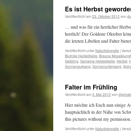
Es ist Herbst geword
Veröffentlicht am
23. Oktober 2012
von
di
… und was für ein herrlicher Herbs
herrlich! Der Goldene Oktober könn
die letzten Libellen und Falter bi
Veröffentlicht unter
Naturfotografie
|
Versc
Blutrote Heidelibelle
,
Braune Mosaikjungf
Gelbling
,
Gemeine Heidelibelle
,
Herbst
,
H
Sonnenaufgang
,
Sonnenuntergang
,
Spin
Falter im Frühling
Veröffentlicht am
3. Mai 2012
von
digimak
Hier möchte ich Euch nun einige A
hauptsächlich in der Nähe von Schw
this pictures without my permission.
Veröffentlicht unter
Naturfotografie
|
Versc