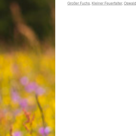
Großer Fuchs
,
Kleiner Feuerfalter
,
Oswald