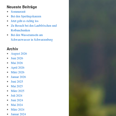
Neueste Beiträge
Sommerzeit
Bei den Sperlingskauzen
Jetzt geht es richtig los
Zu Besuch bei den Laubfröschen und
Rotbauchunken
Bei den Wasseramseln am
Schwarzwasser in Schwarzenberg
Archiv
August 2026
Juni 2026
Mai 2026
April 2026
März 2026
Januar 2026
Juni 2025
Mai 2025
März 2025
Juli 2024
Juni 2024
Mai 2024
März 2024
Januar 2024