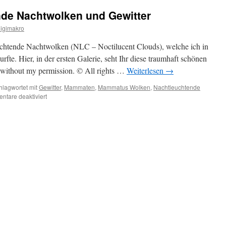
de Nachtwolken und Gewitter
igimakro
chtende Nachtwolken (NLC – Noctilucent Clouds), welche ich in
rfte. Hier, in der ersten Galerie, seht Ihr diese traumhaft schönen
 without my permission. © All rights …
Weiterlesen
→
hlagwortet mit
Gewitter
,
Mammaten
,
Mammatus Wolken
,
Nachtleuchtende
für
tare deaktiviert
Sommerzeit:
Leuchtende
Nachtwolken
und
Gewitter