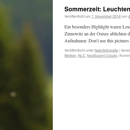
Sommerzeit: Leuchten
Veröffentlicht am
7. November 2016
von
d
Ein besonders Highlight waren Leu
Zinnowitz an der Ostsee ablichten du
Aufnahmen: Don’t use this pictures
Veröffentlicht unter
Naturfotografie
|
Versc
Wolken
,
NLC
,
Noctilucent Clouds
|
Kommen