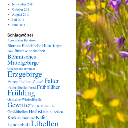
November 2011
Oktober 2011
August 2011
Juli 2011
Juni 2011
Schlagwörter
Aurorafalter
Berghexe
Bläulinge
Blutrote Heidelibelle
Buschwindröschen
bunt
Böhmisches
Mittelgebirge
Crocothemis erythraea
Erzgebirge
Falter
Europäisches Ziesel
Frühblüher
Feuerlibelle
Frost
Frühling
Gemeine Winterlibelle
Gewitter
Große Pechlibelle
Herbst
Großlibellen
Kleinlibellen
Käfer
Krokus
Krokusse
Libellen
Landschaft