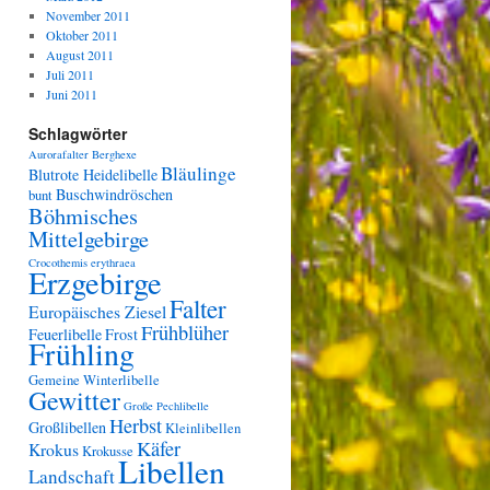
November 2011
Oktober 2011
August 2011
Juli 2011
Juni 2011
Schlagwörter
Aurorafalter
Berghexe
Bläulinge
Blutrote Heidelibelle
Buschwindröschen
bunt
Böhmisches
Mittelgebirge
Crocothemis erythraea
Erzgebirge
Falter
Europäisches Ziesel
Frühblüher
Feuerlibelle
Frost
Frühling
Gemeine Winterlibelle
Gewitter
Große Pechlibelle
Herbst
Großlibellen
Kleinlibellen
Käfer
Krokus
Krokusse
Libellen
Landschaft