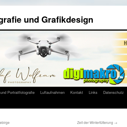
grafie und Grafikdesign
und Portraitfotografie
Luftaufnahmen
Kontakt
Links
Datenschutz
Gebirge
Zeit der Winterfütterung
→