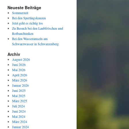
Neueste Beiträge
Sommerzeit
Bei den Sperlingskauzen
Jetzt geht es richtig los
Zu Besuch bei den Laubfröschen und
Rotbauchunken
Bei den Wasseramseln am
Schwarzwasser in Schwarzenberg
Archiv
August 2026
Juni 2026
Mai 2026
April 2026
März 2026
Januar 2026
Juni 2025
Mai 2025
März 2025
Juli 2024
Juni 2024
Mai 2024
März 2024
Januar 2024