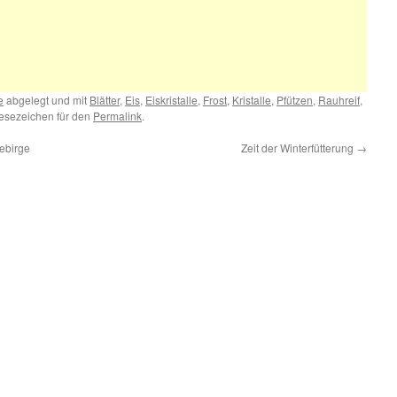
e
abgelegt und mit
Blätter
,
Eis
,
Eiskristalle
,
Frost
,
Kristalle
,
Pfützen
,
Rauhreif
,
Lesezeichen für den
Permalink
.
Gebirge
Zeit der Winterfütterung
→