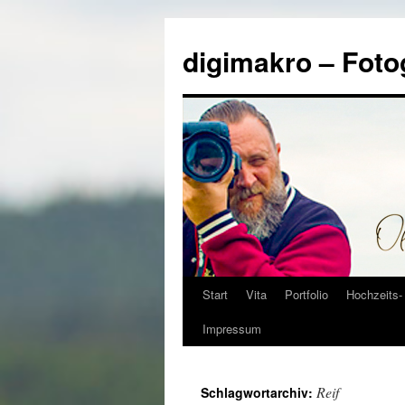
Zum
Inhalt
digimakro – Foto
springen
Start
Vita
Portfolio
Hochzeits- 
Impressum
Reif
Schlagwortarchiv: