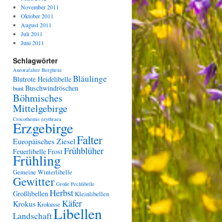
November 2011
Oktober 2011
August 2011
Juli 2011
Juni 2011
Schlagwörter
Aurorafalter
Berghexe
Bläulinge
Blutrote Heidelibelle
Buschwindröschen
bunt
Böhmisches
Mittelgebirge
Crocothemis erythraea
Erzgebirge
Falter
Europäisches Ziesel
Frühblüher
Feuerlibelle
Frost
Frühling
Gemeine Winterlibelle
Gewitter
Große Pechlibelle
Herbst
Großlibellen
Kleinlibellen
Käfer
Krokus
Krokusse
Libellen
Landschaft