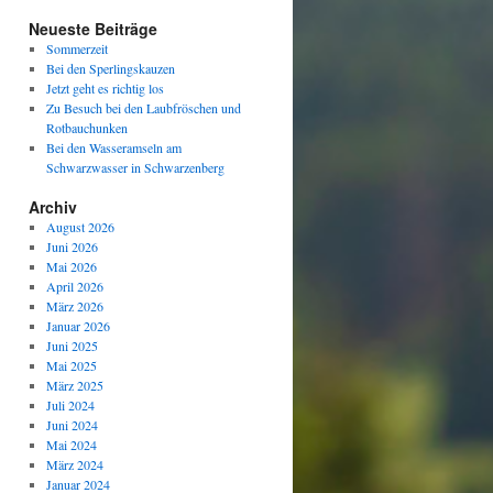
Neueste Beiträge
Sommerzeit
Bei den Sperlingskauzen
Jetzt geht es richtig los
Zu Besuch bei den Laubfröschen und
Rotbauchunken
Bei den Wasseramseln am
Schwarzwasser in Schwarzenberg
Archiv
August 2026
Juni 2026
Mai 2026
April 2026
März 2026
Januar 2026
Juni 2025
Mai 2025
März 2025
Juli 2024
Juni 2024
Mai 2024
März 2024
Januar 2024