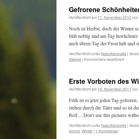
Gefrorene Schönheite
Veröffentlicht am
17. November 2012
von
Noch ist Herbst, doch der Winter sc
früh neblig und am Tag herrlichste
auch übern Tag der Frost hält und 
Veröffentlicht unter
Naturfotografie
|
Versc
für
Zweige
|
Kommentare deaktiviert
Gefroren
Schönhe
Erste Vorboten des Wi
Veröffentlicht am
16. November 2011
von
Früh ist es jetzt jeden Tag gefrore
ziehen durch die Täler und so ist 
Reif… Don’t use this pictures wit
Veröffentlicht unter
Naturfotografie
|
Versc
Sonne
,
Winter
|
1 Kommentar