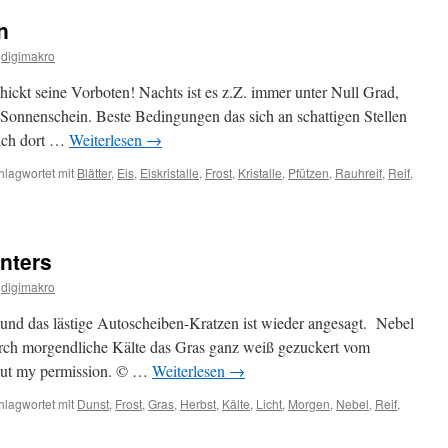
n
digimakro
hickt seine Vorboten! Nachts ist es z.Z. immer unter Null Grad,
r Sonnenschein. Beste Bedingungen das sich an schattigen Stellen
sich dort …
Weiterlesen
→
hlagwortet mit
Blätter
,
Eis
,
Eiskristalle
,
Frost
,
Kristalle
,
Pfützen
,
Rauhreif
,
Reif
,
e
iten
nters
digimakro
n. und das lästige Autoscheiben-Kratzen ist wieder angesagt. Nebel
durch morgendliche Kälte das Gras ganz weiß gezuckert vom
hout my permission. © …
Weiterlesen
→
hlagwortet mit
Dunst
,
Frost
,
Gras
,
Herbst
,
Kälte
,
Licht
,
Morgen
,
Nebel
,
Reif
,