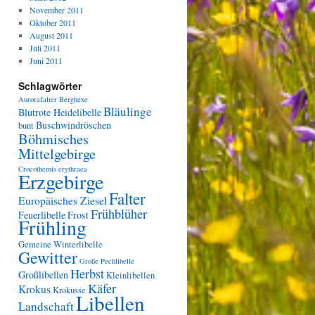
November 2011
Oktober 2011
August 2011
Juli 2011
Juni 2011
Schlagwörter
Aurorafalter
Berghexe
Bläulinge
Blutrote Heidelibelle
Buschwindröschen
bunt
Böhmisches
Mittelgebirge
Crocothemis erythraea
Erzgebirge
Falter
Europäisches Ziesel
Frühblüher
Feuerlibelle
Frost
Frühling
Gemeine Winterlibelle
Gewitter
Große Pechlibelle
Herbst
Großlibellen
Kleinlibellen
Käfer
Krokus
Krokusse
Libellen
Landschaft