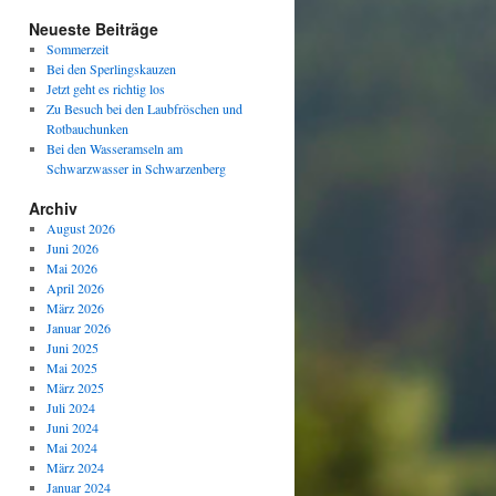
Neueste Beiträge
Sommerzeit
Bei den Sperlingskauzen
Jetzt geht es richtig los
Zu Besuch bei den Laubfröschen und
Rotbauchunken
Bei den Wasseramseln am
Schwarzwasser in Schwarzenberg
Archiv
August 2026
Juni 2026
Mai 2026
April 2026
März 2026
Januar 2026
Juni 2025
Mai 2025
März 2025
Juli 2024
Juni 2024
Mai 2024
März 2024
Januar 2024