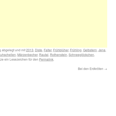
e
abgelegt und mit
2013
,
Diste
,
Falter
,
Frühblüher
,
Frühling
,
Gelbstern
,
Jena
,
uhschellen
,
Märzenbecher
,
Rautal
,
Rothenstein
,
Schneeglöckchen
,
tze ein Lesezeichen für den
Permalink
.
Bei den Erdkröten
→