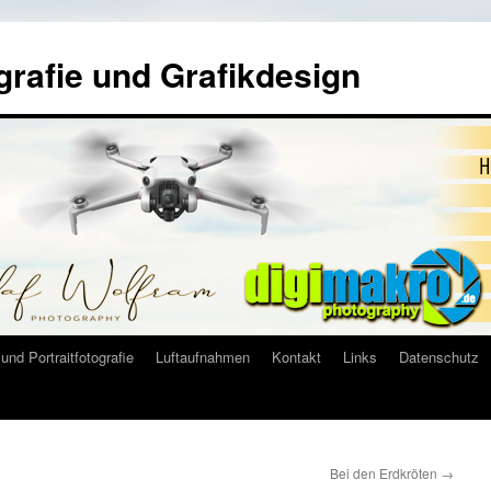
grafie und Grafikdesign
und Portraitfotografie
Luftaufnahmen
Kontakt
Links
Datenschutz
Bei den Erdkröten
→