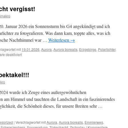
ht vergisst!
imakro
20. Januar 2026 ein Sonnensturm bis G4 angekündigt und ich
rlichter zu fotografieren. Was dann kam, toppte alles, was ich
rgische Nachthimmel war …
Weiterlesen
→
hlagwortet mit
19.01.2026
,
Aurora
,
Aurora borealis
,
Erzgebirge
,
Polarlichter
,
für
e deaktiviert
Eine
Nacht
die
ektakel!!!
man
nicht
kro
vergisst!
 2024 wurde ich Zeuge eines außergewöhnlichen
ten am Himmel und tauchten die Landschaft in ein faszinierendes
glichkeit, die Schönheit dieses, für unsere Breiten sehr …
egorized
|
Verschlagwortet mit
Aurora
,
Aurora borealis
,
Emmlerweg
,
,
Schwarzenberg
,
Sonnensturm
,
Türkschacht
,
Zschorlau
|
Kommentare