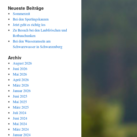
Neueste Beiträge
Sommerzeit
Bei den Sperlingskauzen
Jetzt geht es richtig los
Zu Besuch bei den Laubfröschen und
Rotbauchunken
Bei den Wasseramseln am
Schwarzwasser in Schwarzenberg
Archiv
August 2026
Juni 2026
Mai 2026
April 2026
März 2026
Januar 2026
Juni 2025
Mai 2025
März 2025
Juli 2024
Juni 2024
Mai 2024
März 2024
Januar 2024