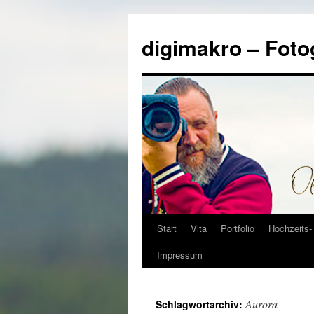
Zum
Inhalt
digimakro – Foto
springen
Start
Vita
Portfolio
Hochzeits- 
Impressum
Aurora
Schlagwortarchiv: