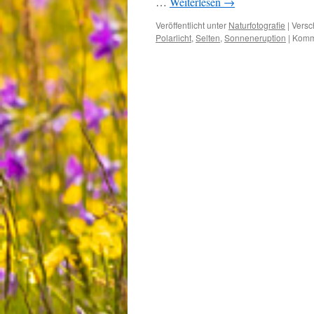
…
Weiterlesen
→
Veröffentlicht unter
Naturfotografie
|
Versc
Polarlicht
,
Selten
,
Sonneneruption
|
Komme