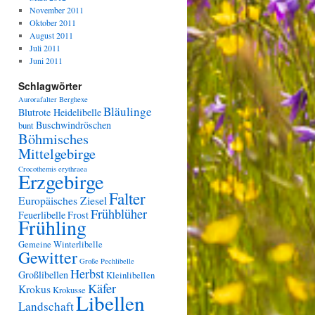
November 2011
Oktober 2011
August 2011
Juli 2011
Juni 2011
Schlagwörter
Aurorafalter
Berghexe
Bläulinge
Blutrote Heidelibelle
Buschwindröschen
bunt
Böhmisches
Mittelgebirge
Crocothemis erythraea
Erzgebirge
Falter
Europäisches Ziesel
Frühblüher
Feuerlibelle
Frost
Frühling
Gemeine Winterlibelle
Gewitter
Große Pechlibelle
Herbst
Großlibellen
Kleinlibellen
Käfer
Krokus
Krokusse
Libellen
Landschaft