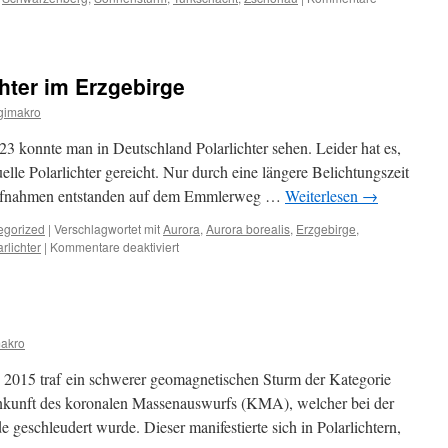
chter im Erzgebirge
gimakro
3 konnte man in Deutschland Polarlichter sehen. Leider hat es,
uelle Polarlichter gereicht. Nur durch eine längere Belichtungszeit
 Aufnahmen entstanden auf dem Emmlerweg …
Weiterlesen
→
egorized
|
Verschlagwortet mit
Aurora
,
Aurora borealis
,
Erzgebirge
,
für
rlichter
|
Kommentare deaktiviert
Fotografische
Polarlichter
im
Erzgebirge
makro
 2015 traf ein schwerer geomagnetischen Sturm der Kategorie
Ankunft des koronalen Massenauswurfs (KMA), welcher bei der
geschleudert wurde. Dieser manifestierte sich in Polarlichtern,