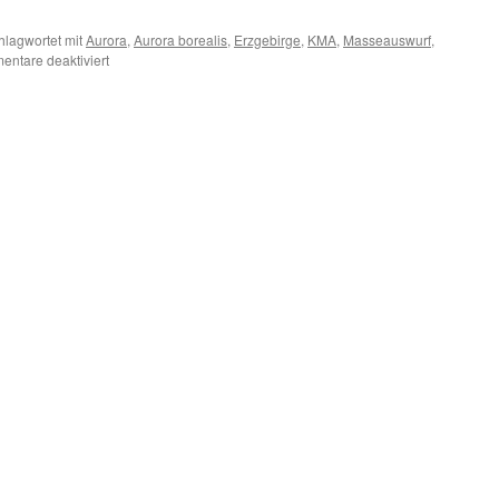
hlagwortet mit
Aurora
,
Aurora borealis
,
Erzgebirge
,
KMA
,
Masseauswurf
,
für
ntare deaktiviert
Aurora
borealis