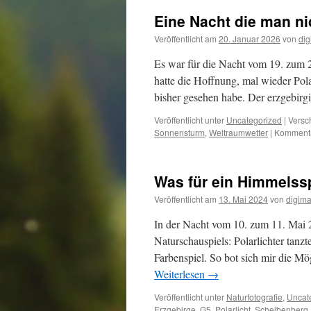
Eine Nacht die man nic
Veröffentlicht am
20. Januar 2026
von
dig
Es war für die Nacht vom 19. zum 
hatte die Hoffnung, mal wieder Pola
bisher gesehen habe. Der erzgebi
Veröffentlicht unter
Uncategorized
|
Versc
Sonnensturm
,
Weltraumwetter
|
Kommentar
Was für ein Himmelssp
Veröffentlicht am
13. Mai 2024
von
digima
In der Nacht vom 10. zum 11. Mai
Naturschauspiels: Polarlichter tanz
Farbenspiel. So bot sich mir die Mö
Weiterlesen
→
Veröffentlicht unter
Naturfotografie
,
Uncat
Erzgebirge
,
G5
,
Polarlicht
,
Scheibenberg