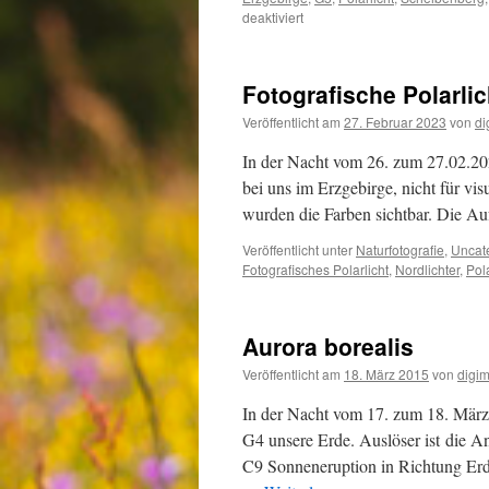
für
deaktiviert
Was
für
ein
Fotografische Polarli
Himmelsspektakel!!!
Veröffentlicht am
27. Februar 2023
von
di
In der Nacht vom 26. zum 27.02.202
bei uns im Erzgebirge, nicht für vis
wurden die Farben sichtbar. Die
Veröffentlicht unter
Naturfotografie
,
Uncat
Fotografisches Polarlicht
,
Nordlichter
,
Pola
Aurora borealis
Veröffentlicht am
18. März 2015
von
digi
In der Nacht vom 17. zum 18. März
G4 unsere Erde. Auslöser ist die 
C9 Sonneneruption in Richtung Erde 