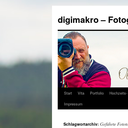
Zum
Inhalt
digimakro – Foto
springen
Start
Vita
Portfolio
Hochzeits- 
Impressum
Geführte Fotot
Schlagwortarchiv: