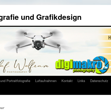
grafie und Grafikdesign
und Portraitfotografie
Luftaufnahmen
Kontakt
Links
Datenschutz
our