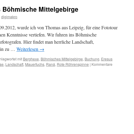
s Böhmische Mittelgebirge
n
digimakro
.2012, wurde ich von Thomas aus Leipzig, für eine Fototour
chen Kenntnisse vertiefen. Wir fuhren ins Böhmische
urfotografen. Hier findet man herrliche Landschaft,
 hin zu …
Weiterlesen
→
hlagwortet mit
Berghexe
,
Böhmisches Mittelgebirge
,
Buchung
,
Eresus
se
,
Landschaft
,
Mauerfuchs
,
Raná
,
Rote Röhrenspinne
|
Kommentare