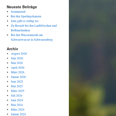
Neueste Beiträge
Sommerzeit
Bei den Sperlingskauzen
Jetzt geht es richtig los
Zu Besuch bei den Laubfröschen und
Rotbauchunken
Bei den Wasseramseln am
Schwarzwasser in Schwarzenberg
Archiv
August 2026
Juni 2026
Mai 2026
April 2026
März 2026
Januar 2026
Juni 2025
Mai 2025
März 2025
Juli 2024
Juni 2024
Mai 2024
März 2024
Januar 2024