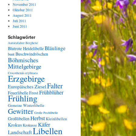
November 2011
Oktober 2011
August 2011
Juli 2011
Juni 2011
Schlagwörter
Aurorafalter
Berghexe
Bläulinge
Blutrote Heidelibelle
Buschwindröschen
bunt
Böhmisches
Mittelgebirge
Crocothemis erythraea
Erzgebirge
Falter
Europäisches Ziesel
Frühblüher
Feuerlibelle
Frost
Frühling
Gemeine Winterlibelle
Gewitter
Große Pechlibelle
Herbst
Großlibellen
Kleinlibellen
Käfer
Krokus
Krokusse
Libellen
Landschaft