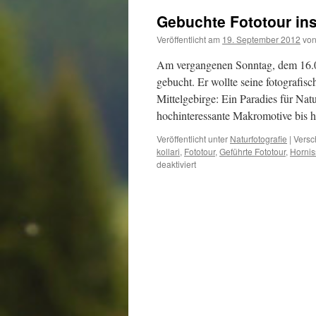
Gebuchte Fototour in
Veröffentlicht am
19. September 2012
vo
Am vergangenen Sonntag, dem 16.09
gebucht. Er wollte seine fotografis
Mittelgebirge: Ein Paradies für Nat
hochinteressante Makromotive bis
Veröffentlicht unter
Naturfotografie
|
Versc
kollari
,
Fototour
,
Geführte Fototour
,
Hornis
für
deaktiviert
Gebuchte
Fototour
ins
Böhmische
Mittelgebirge