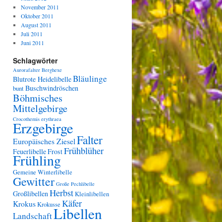
November 2011
Oktober 2011
August 2011
Juli 2011
Juni 2011
Schlagwörter
Aurorafalter
Berghexe
Bläulinge
Blutrote Heidelibelle
Buschwindröschen
bunt
Böhmisches
Mittelgebirge
Crocothemis erythraea
Erzgebirge
Falter
Europäisches Ziesel
Frühblüher
Feuerlibelle
Frost
Frühling
Gemeine Winterlibelle
Gewitter
Große Pechlibelle
Herbst
Großlibellen
Kleinlibellen
Käfer
Krokus
Krokusse
Libellen
Landschaft