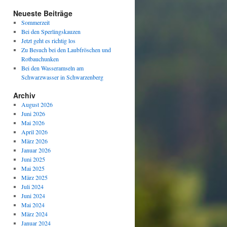
Neueste Beiträge
Sommerzeit
Bei den Sperlingskauzen
Jetzt geht es richtig los
Zu Besuch bei den Laubfröschen und
Rotbauchunken
Bei den Wasseramseln am
Schwarzwasser in Schwarzenberg
Archiv
August 2026
Juni 2026
Mai 2026
April 2026
März 2026
Januar 2026
Juni 2025
Mai 2025
März 2025
Juli 2024
Juni 2024
Mai 2024
März 2024
Januar 2024