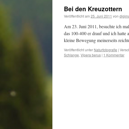
Bei den Kreuzottern
Veröffentlicht am
25. Juni 2011
von
digim
Am 23. Juni 2011, besuchte ich mal
das 100-400 er drauf und ich hatt
kleine Bewegung meinerseits reich
Veröffentlicht unter
Naturfotografie
|
Versc
Schlange
,
Vipera berus
|
1 Kommentar