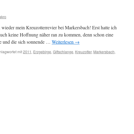
akro
 wieder mein Kreuzotterrevier bei Markersbach! Erst hatte ich
e auch keine Hoffnung näher ran zu kommen, denn schon eine
te und die sich sonnende …
Weiterlesen
→
hlagwortet mit
2011
,
Erzgebirge
,
Giftschlange
,
Kreuzotter
,
Markersbach
,