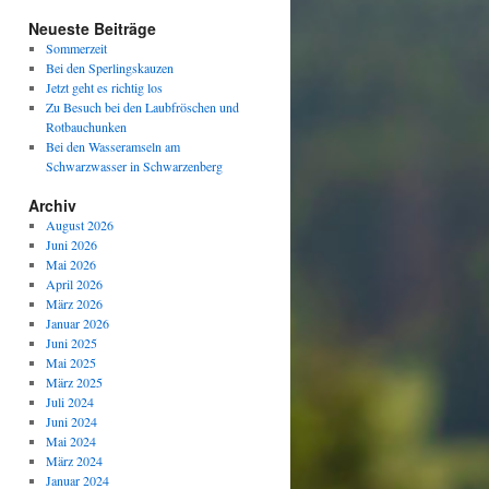
Neueste Beiträge
Sommerzeit
Bei den Sperlingskauzen
Jetzt geht es richtig los
Zu Besuch bei den Laubfröschen und
Rotbauchunken
Bei den Wasseramseln am
Schwarzwasser in Schwarzenberg
Archiv
August 2026
Juni 2026
Mai 2026
April 2026
März 2026
Januar 2026
Juni 2025
Mai 2025
März 2025
Juli 2024
Juni 2024
Mai 2024
März 2024
Januar 2024