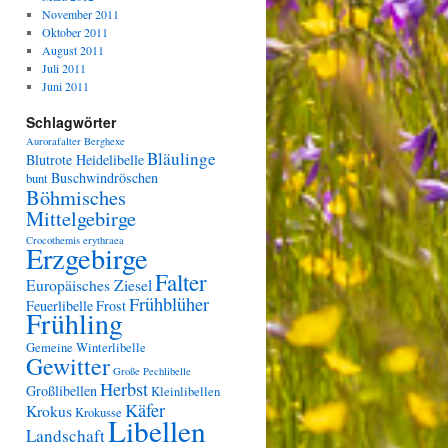
November 2011
Oktober 2011
August 2011
Juli 2011
Juni 2011
Schlagwörter
Aurorafalter
Berghexe
Bläulinge
Blutrote Heidelibelle
Buschwindröschen
bunt
Böhmisches
Mittelgebirge
Crocothemis erythraea
Erzgebirge
Falter
Europäisches Ziesel
Frühblüher
Feuerlibelle
Frost
Frühling
Gemeine Winterlibelle
Gewitter
Große Pechlibelle
Herbst
Großlibellen
Kleinlibellen
Käfer
Krokus
Krokusse
Libellen
Landschaft