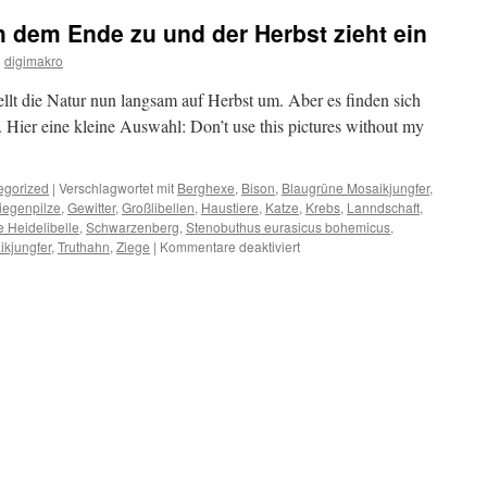
 dem Ende zu und der Herbst zieht ein
n
digimakro
lt die Natur nun langsam auf Herbst um. Aber es finden sich
 Hier eine kleine Auswahl: Don’t use this pictures without my
egorized
|
Verschlagwortet mit
Berghexe
,
Bison
,
Blaugrüne Mosaikjungfer
,
liegenpilze
,
Gewitter
,
Großlibellen
,
Haustiere
,
Katze
,
Krebs
,
Lanndschaft
,
 Heidelibelle
,
Schwarzenberg
,
Stenobuthus eurasicus bohemicus
,
für
ikjungfer
,
Truthahn
,
Ziege
|
Kommentare deaktiviert
Der
Sommer
neigt
sich
dem
Ende
zu
und
der
Herbst
zieht
ein