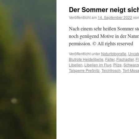
Der Sommer neigt sich
Veröffentlicht am
14. September 2022
vo
Nach einem sehr heißen Sommer stel
noch genügend Motive in der Natur.
permission. © All rights reserved
Veröffentlicht unter
Naturfotografie
,
Uncat
Blutrote Heidelibelle
,
Falter
,
Fischadler
,
F
Libellen
,
Libellen im Flug
,
Pilze
,
Schwarze
Talsperre Preßnitz
,
Teichfrosch
,
Torf-Mosa