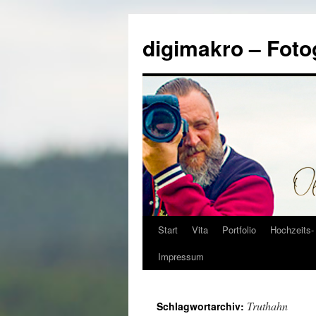
Zum
Inhalt
digimakro – Foto
springen
Start
Vita
Portfolio
Hochzeits- 
Impressum
Truthahn
Schlagwortarchiv: