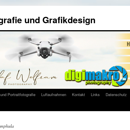
grafie und Grafikdesign
und Portraitfotografie
Luftaufnahmen
Kontakt
Links
Datenschutz
ymphula