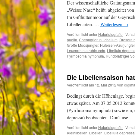
Der wissenschaftliche Gattungsname
„Weisse Nase“ heißt, abgeleitet von
Im Gifthüttenmoor auf der Geyrische
Libellenarten. …
Weiterlesen
→
Veröffentlicht unter
Naturfotografie
|
Versc
puella
,
Coenagrion pulchellum
,
Drosera r
Große Moosjungfer
,
Hufeisen-Azurjungfer
Leucorrhinia rubicunda
,
Libellula depres
Pyrrhosoma nymphula
,
Rundblättriger S
Die Libellensaison ha
Veröffentlicht am
12. Mai 2012
von
digima
Bedingt durch die Höhenlage, begin
etwas später. Am 07.05.2012 konnte
(Pyrrhosoma nymphula) sowie ein, eb
depressa) beobachten. Don’t use 
Veröffentlicht unter
Naturfotografie
|
Versc
Kleinlibellen
,
Libellen
,
Libellula depressa