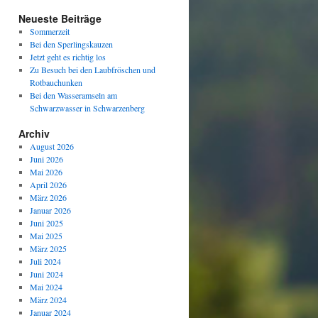
Neueste Beiträge
Sommerzeit
Bei den Sperlingskauzen
Jetzt geht es richtig los
Zu Besuch bei den Laubfröschen und
Rotbauchunken
Bei den Wasseramseln am
Schwarzwasser in Schwarzenberg
Archiv
August 2026
Juni 2026
Mai 2026
April 2026
März 2026
Januar 2026
Juni 2025
Mai 2025
März 2025
Juli 2024
Juni 2024
Mai 2024
März 2024
Januar 2024