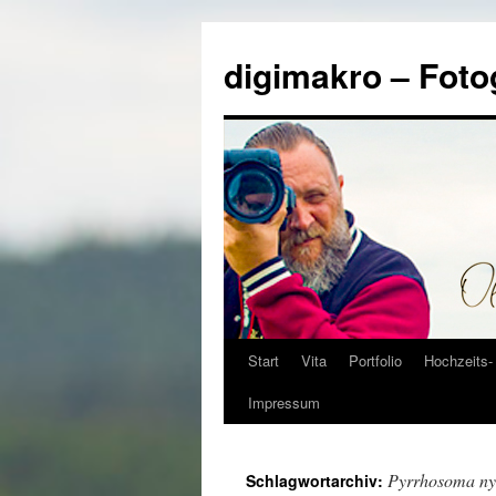
Zum
Inhalt
digimakro – Foto
springen
Start
Vita
Portfolio
Hochzeits- 
Impressum
Pyrrhosoma n
Schlagwortarchiv: