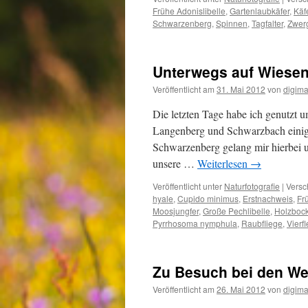
Frühe Adonislibelle
,
Gartenlaubkäfer
,
Käf
Schwarzenberg
,
Spinnen
,
Tagfalter
,
Zwerg
Unterwegs auf Wiese
Veröffentlicht am
31. Mai 2012
von
digima
Die letzten Tage habe ich genutzt 
Langenberg und Schwarzbach einige
Schwarzenberg gelang mir hierbei u
unsere …
Weiterlesen
→
Veröffentlicht unter
Naturfotografie
|
Versc
hyale
,
Cupido minimus
,
Erstnachweis
,
Fr
Moosjungfer
,
Große Pechlibelle
,
Holzboc
Pyrrhosoma nymphula
,
Raubfliege
,
Vierf
Zu Besuch bei den W
Veröffentlicht am
26. Mai 2012
von
digima