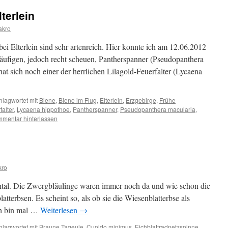
terlein
akro
i Elterlein sind sehr artenreich. Hier konnte ich am 12.06.2012
häufigen, jedoch recht scheuen, Pantherspanner (Pseudopanthera
at sich noch einer der herrlichen Lilagold-Feuerfalter (Lycaena
hlagwortet mit
Biene
,
Biene im Flug
,
Elterlein
,
Erzgebirge
,
Frühe
falter
,
Lycaena hippothoe
,
Pantherspanner
,
Pseudopanthera macularia
,
mentar hinterlassen
kro
tal. Die Zwergbläulinge waren immer noch da und wie schon die
tterbsen. Es scheint so, als ob sie die Wiesenblatterbse als
ch bin mal …
Weiterlesen
→
hlagwortet mit
Braune Tageule
,
Cupido minimus
,
Eichblattradnetzspinne
,