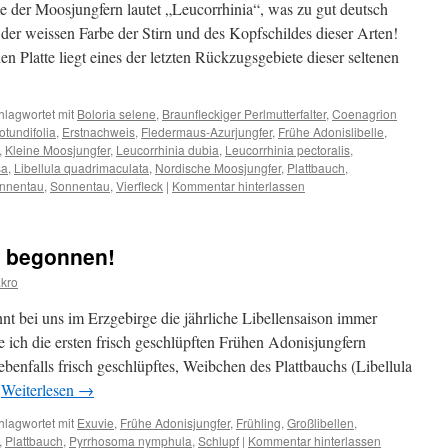
 der Moosjungfern lautet „Leucorrhinia“, was zu gut deutsch
 der weissen Farbe der Stirn und des Kopfschildes dieser Arten!
n Platte liegt eines der letzten Rückzugsgebiete dieser seltenen
hlagwortet mit
Boloria selene
,
Braunfleckiger Perlmutterfalter
,
Coenagrion
otundifolia
,
Erstnachweis
,
Fledermaus-Azurjungfer
,
Frühe Adonislibelle
,
,
Kleine Moosjungfer
,
Leucorrhinia dubia
,
Leucorrhinia pectoralis
,
sa
,
Libellula quadrimaculata
,
Nordische Moosjungfer
,
Plattbauch
,
onnentau
,
Sonnentau
,
Vierfleck
|
Kommentar hinterlassen
t begonnen!
kro
nt bei uns im Erzgebirge die jährliche Libellensaison immer
 ich die ersten frisch geschlüpften Frühen Adonisjungfern
enfalls frisch geschlüpftes, Weibchen des Plattbauchs (Libellula
…
Weiterlesen
→
hlagwortet mit
Exuvie
,
Frühe Adonisjungfer
,
Frühling
,
Großlibellen
,
,
Plattbauch
,
Pyrrhosoma nymphula
,
Schlupf
|
Kommentar hinterlassen