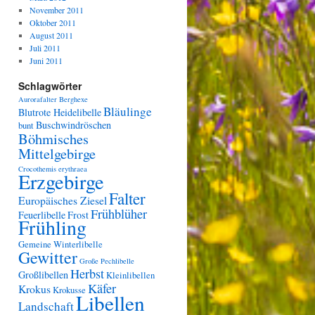
November 2011
Oktober 2011
August 2011
Juli 2011
Juni 2011
Schlagwörter
Aurorafalter
Berghexe
Bläulinge
Blutrote Heidelibelle
Buschwindröschen
bunt
Böhmisches
Mittelgebirge
Crocothemis erythraea
Erzgebirge
Falter
Europäisches Ziesel
Frühblüher
Feuerlibelle
Frost
Frühling
Gemeine Winterlibelle
Gewitter
Große Pechlibelle
Herbst
Großlibellen
Kleinlibellen
Käfer
Krokus
Krokusse
Libellen
Landschaft