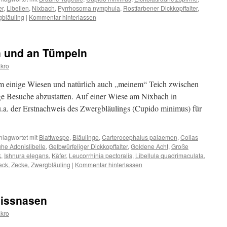
er
,
Libellen
,
Nixbach
,
Pyrrhosoma nymphula
,
Rostfarbener Dickkopffalter
,
bläuling
|
Kommentar hinterlassen
n und an Tümpeln
kro
um einige Wiesen und natürlich auch „meinem“ Teich zwischen
 Besuche abzustatten. Auf einer Wiese am Nixbach in
.a. der Erstnachweis des Zwergbläulings (Cupido minimus) für
hlagwortet mit
Blattwespe
,
Bläulinge
,
Carterocephalus palaemon
,
Colias
ühe Adonislibelle
,
Gelbwürfeliger Dickkopffalter
,
Goldene Acht
,
Große
k
,
Ishnura elegans
,
Käfer
,
Leucorrhinia pectoralis
,
Libellula quadrimaculata
,
leck
,
Zecke
,
Zwergbläuling
|
Kommentar hinterlassen
eissnasen
kro