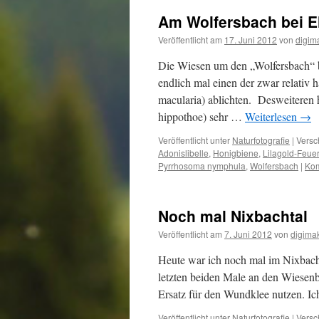
Am Wolfersbach bei El
Veröffentlicht am
17. Juni 2012
von
digim
Die Wiesen um den „Wolfersbach“ be
endlich mal einen der zwar relativ 
macularia) ablichten. Desweiteren h
hippothoe) sehr …
Weiterlesen
→
Veröffentlicht unter
Naturfotografie
|
Versc
Adonislibelle
,
Honigbiene
,
Lilagold-Feuer
Pyrrhosoma nymphula
,
Wolfersbach
|
Kom
Noch mal Nixbachtal
Veröffentlicht am
7. Juni 2012
von
digima
Heute war ich noch mal im Nixbach
letzten beiden Male an den Wiesenbla
Ersatz für den Wundklee nutzen. I
Veröffentlicht unter
Naturfotografie
|
Versc