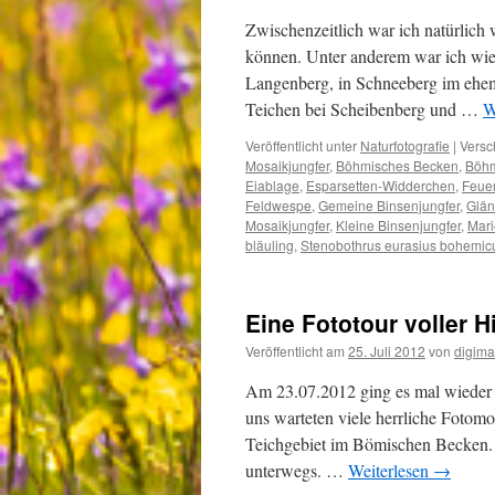
Zwischenzeitlich war ich natürlic
können. Unter anderem war ich wie
Langenberg, in Schneeberg im ehe
Teichen bei Scheibenberg und …
W
Veröffentlicht unter
Naturfotografie
|
Versc
Mosaikjungfer
,
Böhmisches Becken
,
Böhm
Eiablage
,
Esparsetten-Widderchen
,
Feuer
Feldwespe
,
Gemeine Binsenjungfer
,
Glän
Mosaikjungfer
,
Kleine Binsenjungfer
,
Mari
bläuling
,
Stenobothrus eurasius bohemic
Eine Fototour voller H
Veröffentlicht am
25. Juli 2012
von
digima
Am 23.07.2012 ging es mal wieder
uns warteten viele herrliche Fotomo
Teichgebiet im Bömischen Becken.
unterwegs. …
Weiterlesen
→