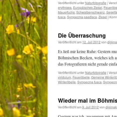
Veröffentlicht unter
Naturfotografie
|
Versc
erythraea
,
Europäisches Ziesel
,
Feuerlibe
Mauerfuchs
,
Schwalbenschwanz
,
Segelfa
fusca
,
Sympecma paedisca
,
Ziesel
|
Komm
Die Überraschung
Veröffentlicht am
12. Juli 2012
von
digima
Es ließ mir keine Ruhe: Gestern m
Böhmischen Becken, welches ich am 
das Fotografieren nicht gerade ein
Veröffentlicht unter
Naturfotografie
|
Versc
viridulum
,
Feuerlibelle
,
Gemeine Winterlib
Winterlibelle
,
Sympecma fusca
,
Sympecm
Wieder mal im Böhmis
Veröffentlicht am
9. Juli 2012
von
digimak
Gestern war ich, zusammen mit And