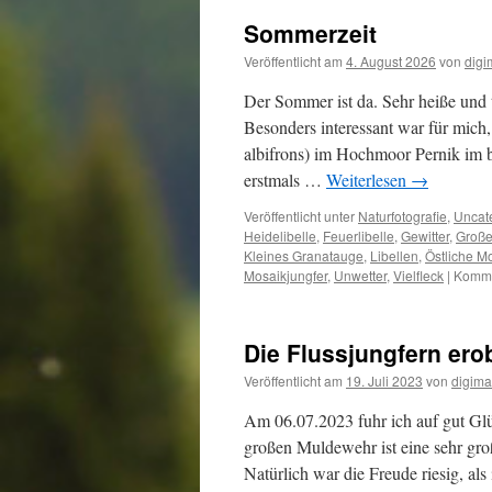
Sommerzeit
Veröffentlicht am
4. August 2026
von
digi
Der Sommer ist da. Sehr heiße und
Besonders interessant war für mich,
albifrons) im Hochmoor Pernik im b
erstmals …
Weiterlesen
→
Veröffentlicht unter
Naturfotografie
,
Uncat
Heidelibelle
,
Feuerlibelle
,
Gewitter
,
Große
Kleines Granatauge
,
Libellen
,
Östliche M
Mosaikjungfer
,
Unwetter
,
Vielfleck
|
Komme
Die Flussjungfern ero
Veröffentlicht am
19. Juli 2023
von
digima
Am 06.07.2023 fuhr ich auf gut Gl
großen Muldewehr ist eine sehr groß
Natürlich war die Freude riesig, a