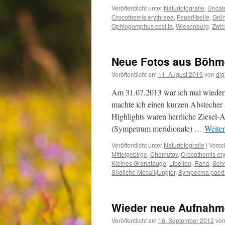
Veröffentlicht unter
Naturfotografie
,
Uncat
Crocothemis erythraea
,
Feuerlibelle
,
Grün
Ophiogomphus cecilia
,
Wiesenburg
,
Zwic
Neue Fotos aus Böh
Veröffentlicht am
11. August 2013
von
dig
Am 31.07.2013 war ich mal wieder
machte ich einen kurzen Abstecher
Highlights waren herrliche Ziesel
(Sympetrum meridionale) …
Weite
Veröffentlicht unter
Naturfotografie
|
Versc
Mittelgebirge
,
Chomutov
,
Crocothemis er
Kleines Granatauge
,
Libellen
,
Raná
,
Schm
Südliche Mosaikjungfer
,
Sympecma paed
Wieder neue Aufnah
Veröffentlicht am
16. September 2012
vo