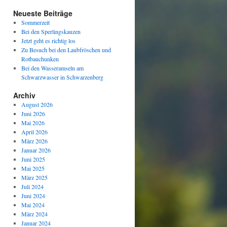
Neueste Beiträge
Sommerzeit
Bei den Sperlingskauzen
Jetzt geht es richtig los
Zu Besuch bei den Laubfröschen und
Rotbauchunken
Bei den Wasseramseln am
Schwarzwasser in Schwarzenberg
Archiv
August 2026
Juni 2026
Mai 2026
April 2026
März 2026
Januar 2026
Juni 2025
Mai 2025
März 2025
Juli 2024
Juni 2024
Mai 2024
März 2024
Januar 2024