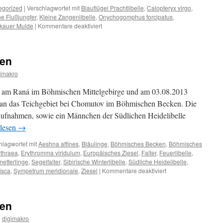
egorized
|
Verschlagwortet mit
Blauflügel Prachtlibelle
,
Calopteryx virgo
,
e Flußjungfer
,
Kleine Zangenlibelle
,
Onychogomphus forcipatus
,
für
kauer Mulde
|
Kommentare deaktiviert
Die
Flussjungfern
erobern
men
die
Zwickauer
imakro
Mulde
 am Raná im Böhmischen Mittelgebirge und am 03.08.2013
 an das Teichgebiet bei Chomutov im Böhmischen Becken. Die
-Aufnahmen, sowie ein Männchen der Südlichen Heidelibelle
rlesen
→
hlagwortet mit
Aeshna affines
,
Bläulinge
,
Böhmisches Becken
,
Böhmisches
ythraea
,
Erythromma viridulum
,
Europäisches Ziesel
,
Falter
,
Feuerlibelle
,
etterlinge
,
Segelfalter
,
Sibirische Winterlibelle
,
Südliche Heidelibelle
,
für
isca
,
Sympetrum meridionale
,
Ziesel
|
Kommentare deaktiviert
Neue
Fotos
aus
men
Böhmen
n
digimakro