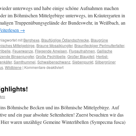
h wieder unterwegs und habe einige schöne Aufnahmen machen
der im Böhmischen Mittelgebirge unterwegs, im Kräutergarten in
maligen Truppenübungsgelände der Bundeswehr, in Weißbach, an
eiterlesen
→
hlagwortet mit
Berghexe
,
Blauflüglige Ödlandschrecke
,
Blaugrüne
isches Mittelgebirge
,
Braune Mosaikjungfer
,
Braunfleckiger Perlmutterfalter
,
libelle
,
Feuerwanze
,
Fliegende Ameisen
,
Flugaufnahmen
,
Gallische
zende Binsenjungfer
,
Große Pechlibelle
,
Großer Blaupfeil
,
Herbst-
enkäfer
,
Samthummel
,
Schwalbenschwanz
,
Siebenpunkt
,
Silbergrüner
für
us
,
Wildbiene
|
Kommentare deaktiviert
Wieder
neue
Aufnahmen
ighlights!
kro
 ins Böhmische Becken und ins Böhmische Mittelgebirge. Auf
tive und ein paar absolute Seltenheiten! Zuerst besuchten wir das
 Hier waren unzählige Gemeine Winterlibellen (Sympecma fusca)