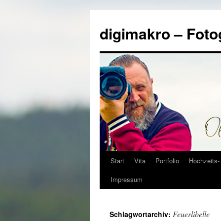
Zum
Inhalt
digimakro – Foto
springen
Start
Vita
Portfolio
Hochzeits- 
Impressum
Feuerlibelle
Schlagwortarchiv: