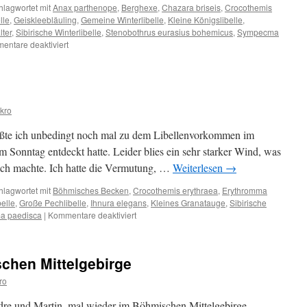
hlagwortet mit
Anax parthenope
,
Berghexe
,
Chazara briseis
,
Crocothemis
lle
,
Geiskleebläuling
,
Gemeine Winterlibelle
,
Kleine Königslibelle
,
lter
,
Sibirische Winterlibelle
,
Stenobothrus eurasius bohemicus
,
Sympecma
für
entare deaktiviert
Eine
Fototour
voller
Highlights!
kro
ußte ich unbedingt noch mal zu dem Libellenvorkommen im
Sonntag entdeckt hatte. Leider blies ein sehr starker Wind, was
fach machte. Ich hatte die Vermutung, …
Weiterlesen
→
hlagwortet mit
Böhmisches Becken
,
Crocothemis erythraea
,
Erythromma
elle
,
Große Pechlibelle
,
Ihnura elegans
,
Kleines Granatauge
,
Sibirische
für
a paedisca
|
Kommentare deaktiviert
Die
Überraschung
chen Mittelgebirge
ro
re und Martin, mal wieder im Böhmischen Mittelgebirge