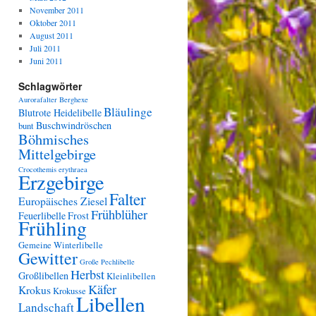
November 2011
Oktober 2011
August 2011
Juli 2011
Juni 2011
Schlagwörter
Aurorafalter
Berghexe
Bläulinge
Blutrote Heidelibelle
Buschwindröschen
bunt
Böhmisches
Mittelgebirge
Crocothemis erythraea
Erzgebirge
Falter
Europäisches Ziesel
Frühblüher
Feuerlibelle
Frost
Frühling
Gemeine Winterlibelle
Gewitter
Große Pechlibelle
Herbst
Großlibellen
Kleinlibellen
Käfer
Krokus
Krokusse
Libellen
Landschaft