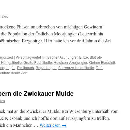
makro
 trockene Phasen unterbrochen von mächtigen Gewittern!
 die Population der Östlichen Moorjungfer (Leucorrhinia
öhmischen Erzgebirge. Hier hatte ich vor drei Jahren die Art
egorized
|
Verschlagwortet mit
Becher-Azurjungfer
,
Blitze
,
Blutrote
 Königslibelle
,
Große Pechlibelle
,
Hufeisen-Azurjungfer
,
Kleiner Blaupfeil
,
oosjungfer
,
Plattbauch
,
Regenbogen
,
Schwarze Heidelibelle
,
Torf-
für
ntare deaktiviert
Sommerzeit
bern die Zwickauer Mulde
kro
ück mal an die Zwickauer Mulde. Bei Wiesenburg unterhalb vom
e Kiesbank und ich hoffte dort auf Flussjungfern zu treffen.
ls ich ein Männchen …
Weiterlesen
→