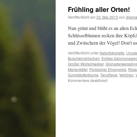
Frühling aller Orten!
Veröffentlicht am
23. Mai 2013
von
digima
Nun grünt und blüht es an allen E
Schlüsselblumen recken ihre Köpfch
und Zwitschern der Vögel! Don’t us
Veröffentlicht unter
Naturfotografie
,
Uncat
Buschwindröschen
,
Echtes Salomonssieg
Großer Wollschweber
,
Grünaderweissling
Marienkäfer
,
Persischer Ehrenpreis
,
Rüss
Sumpfdotterblume
,
Tanzfliege
,
Veilchen
,
für
Kommentare deaktiviert
Frühling
aller
Orten!