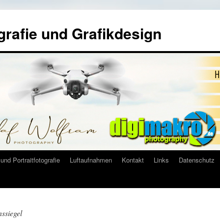
grafie und Grafikdesign
und Portraitfotografie
Luftaufnahmen
Kontakt
Links
Datenschutz
ssiegel