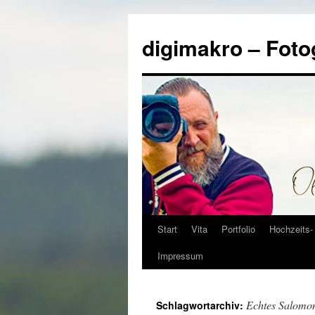
Zum
Inhalt
digimakro – Foto
springen
Start
Vita
Portfolio
Hochzeits- 
Impressum
Echtes Salomon
Schlagwortarchiv: