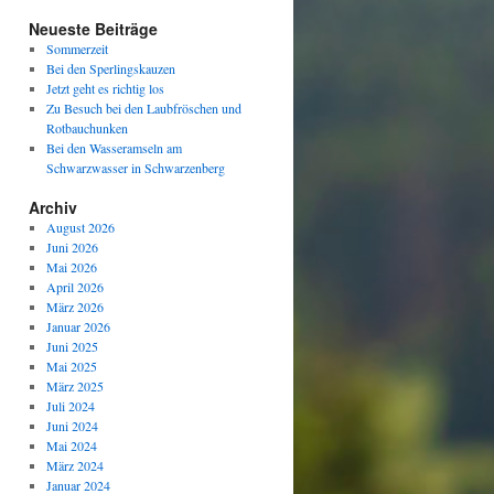
Neueste Beiträge
Sommerzeit
Bei den Sperlingskauzen
Jetzt geht es richtig los
Zu Besuch bei den Laubfröschen und
Rotbauchunken
Bei den Wasseramseln am
Schwarzwasser in Schwarzenberg
Archiv
August 2026
Juni 2026
Mai 2026
April 2026
März 2026
Januar 2026
Juni 2025
Mai 2025
März 2025
Juli 2024
Juni 2024
Mai 2024
März 2024
Januar 2024