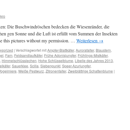
kro
cken: Die Buschwindröschen bedecken die Wiesenränder, die
en gen Sonne und die Luft ist erfüllt vom Summen der Insekten
e this pictures without my permission. …
Weiterlesen
→
egorized
|
Verschlagwortet mit
Ampfer-Blattkäfer
,
Aurorafalter
,
Blaustern
,
el
,
Farn
,
Feldsandlaufkäfer
,
Frühe Adonisjungfer
,
Frühlings-Mistkäfer
,
,
Himmelschlüsslechen
,
Hohe Schlüsselblume
,
Libelle des Jahres 2013
,
elkäfer
,
Sauerklee
,
Scilla
,
Siebenpunkt
,
Speer-Azurjungfer
,
Vogelmiere
,
Weiße Pestwurz
,
Zitronenfalter
,
Zweiblättrige Schattenblume
|