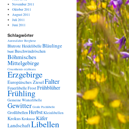
November 2011
Oktober 2011
August 2011
Juli 2011
Juni 2011
Schlagwörter
Aurorafalter
Berghexe
Bläulinge
Blutrote Heidelibelle
Buschwindröschen
bunt
Böhmisches
Mittelgebirge
Crocothemis erythraea
Erzgebirge
Falter
Europäisches Ziesel
Frühblüher
Feuerlibelle
Frost
Frühling
Gemeine Winterlibelle
Gewitter
Große Pechlibelle
Herbst
Großlibellen
Kleinlibellen
Käfer
Krokus
Krokusse
Libellen
Landschaft