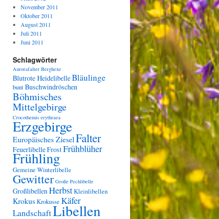
November 2011
Oktober 2011
August 2011
Juli 2011
Juni 2011
Schlagwörter
Aurorafalter
Berghexe
Bläulinge
Blutrote Heidelibelle
Buschwindröschen
bunt
Böhmisches
Mittelgebirge
Crocothemis erythraea
Erzgebirge
Falter
Europäisches Ziesel
Frühblüher
Feuerlibelle
Frost
Frühling
Gemeine Winterlibelle
Gewitter
Große Pechlibelle
Herbst
Großlibellen
Kleinlibellen
Käfer
Krokus
Krokusse
Libellen
Landschaft