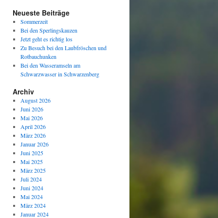
Neueste Beiträge
Sommerzeit
Bei den Sperlingskauzen
Jetzt geht es richtig los
Zu Besuch bei den Laubfröschen und
Rotbauchunken
Bei den Wasseramseln am
Schwarzwasser in Schwarzenberg
Archiv
August 2026
Juni 2026
Mai 2026
April 2026
März 2026
Januar 2026
Juni 2025
Mai 2025
März 2025
Juli 2024
Juni 2024
Mai 2024
März 2024
Januar 2024