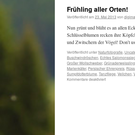
Frühling aller Orten!
Veröffentlicht am
23. Mai 2013
von
digima
Nun grünt und blüht es an allen E
Schlüsselblumen recken ihre Köpfch
und Zwitschern der Vögel! Don’t us
Veröffentlicht unter
Naturfotografie
,
Uncat
Buschwindröschen
,
Echtes Salomonssieg
Großer Wollschweber
,
Grünaderweissling
Marienkäfer
,
Persischer Ehrenpreis
,
Rüss
Sumpfdotterblume
,
Tanzfliege
,
Veilchen
,
für
Kommentare deaktiviert
Frühling
aller
Orten!