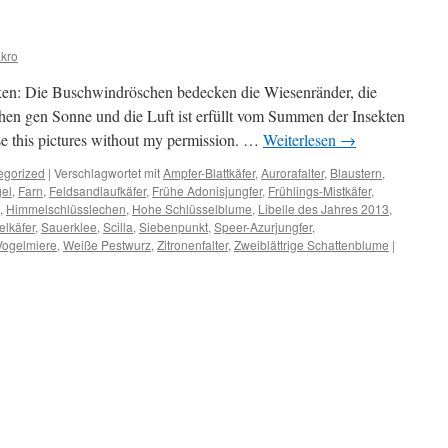
kro
cken: Die Buschwindröschen bedecken die Wiesenränder, die
en gen Sonne und die Luft ist erfüllt vom Summen der Insekten
e this pictures without my permission. …
Weiterlesen
→
egorized
|
Verschlagwortet mit
Ampfer-Blattkäfer
,
Aurorafalter
,
Blaustern
,
el
,
Farn
,
Feldsandlaufkäfer
,
Frühe Adonisjungfer
,
Frühlings-Mistkäfer
,
,
Himmelschlüsslechen
,
Hohe Schlüsselblume
,
Libelle des Jahres 2013
,
elkäfer
,
Sauerklee
,
Scilla
,
Siebenpunkt
,
Speer-Azurjungfer
,
Vogelmiere
,
Weiße Pestwurz
,
Zitronenfalter
,
Zweiblättrige Schattenblume
|