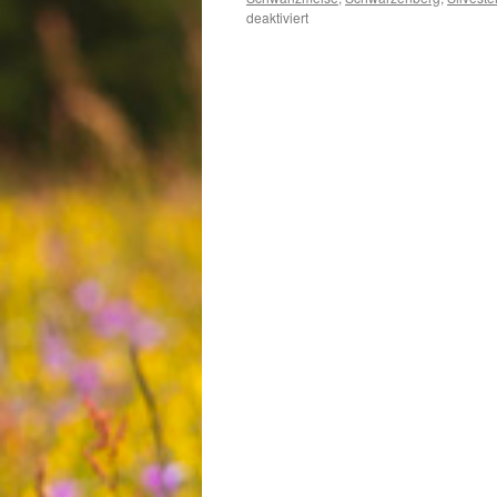
für
deaktiviert
Winterfreuden