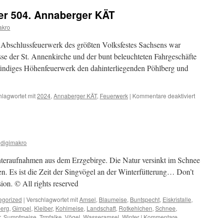
r 504. Annaberger KÄT
akro
 Abschlussfeuerwerk des größten Volksfestes Sachsens war
sse der St. Annenkirche und der bunt beleuchteten Fahrgeschäfte
elstündiges Höhenfeuerwerk den dahinterliegenden Pöhlberg und
für
hlagwortet mit
2024
,
Annaberger KÄT
,
Feuerwerk
|
Kommentare deaktiviert
Abschus
der
504.
Annaber
KÄT
digimakro
eraufnahmen aus dem Erzgebirge. Die Natur versinkt im Schnee
ren. Es ist die Zeit der Singvögel an der Winterfütterung… Don’t
ion. © All rights reserved
egorized
|
Verschlagwortet mit
Amsel
,
Blaumeise
,
Buntspecht
,
Eiskristalle
,
berg
,
Gimpel
,
Kleiber
,
Kohlmeise
,
Landschaft
,
Rotkehlchen
,
Schnee
,
r
,
Sumpfmeise
,
Trmfalke
,
Vögel
,
Wasseramsel
,
Winter
|
Kommentare