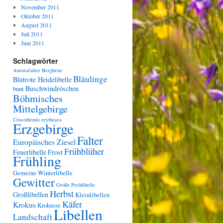
November 2011
Oktober 2011
August 2011
Juli 2011
Juni 2011
Schlagwörter
Aurorafalter
Berghexe
Bläulinge
Blutrote Heidelibelle
Buschwindröschen
bunt
Böhmisches
Mittelgebirge
Crocothemis erythraea
Erzgebirge
Falter
Europäisches Ziesel
Frühblüher
Feuerlibelle
Frost
Frühling
Gemeine Winterlibelle
Gewitter
Große Pechlibelle
Herbst
Großlibellen
Kleinlibellen
Käfer
Krokus
Krokusse
Libellen
Landschaft