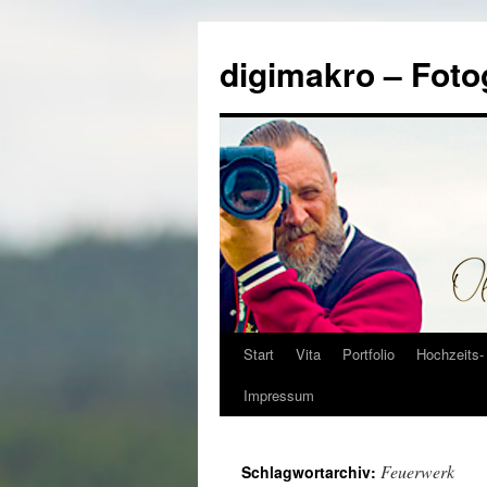
Zum
Inhalt
digimakro – Foto
springen
Start
Vita
Portfolio
Hochzeits- 
Impressum
Feuerwerk
Schlagwortarchiv: