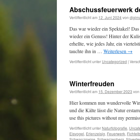
Abschussfeuerwerk de
Veröffentlicht am
12. Juni 2024
von
digim
Das war wieder ein Spektakel! Das
wieder ein Genuss! Hinter der Kuli
erhellte, wie jedes Jahr, ein viert
tauchte ihn in …
Weiterlesen
→
Veröffentlicht unter
Uncategorized
|
Versc
Winterfreuden
Veröffentlicht am
15. Dezember 2023
von
Hier kommen nun wundervolle Wint
und die Kälte lässt die Natur erstar
use this pictures without my permiss
Veröffentlicht unter
Naturfotografie
,
Uncat
Eisvogel
,
Erlenzeisig
,
Feuerwerk
,
Fichtel
Schwanzmeise
,
Schwarzenberg
,
Silveste