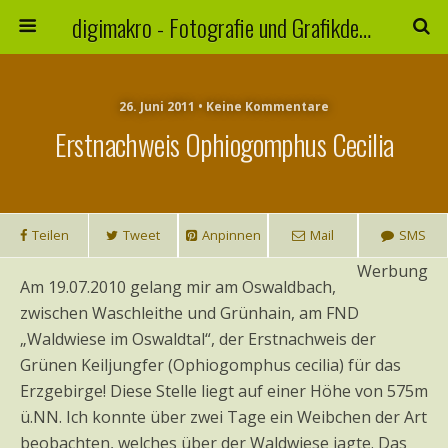
digimakro - Fotografie und Grafikdesign
26. Juni 2011 • Keine Kommentare
Erstnachweis Ophiogomphus Cecilia
Teilen
Tweet
Anpinnen
Mail
SMS
Werbung
Am 19.07.2010 gelang mir am Oswaldbach,
zwischen Waschleithe und Grünhain, am FND
„Waldwiese im Oswaldtal“, der Erstnachweis der
Grünen Keiljungfer (Ophiogomphus cecilia) für das
Erzgebirge! Diese Stelle liegt auf einer Höhe von 575m
ü.NN. Ich konnte über zwei Tage ein Weibchen der Art
beobachten, welches über der Waldwiese jagte. Das