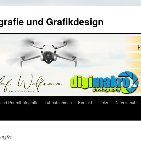
grafie und Grafikdesign
und Portraitfotografie
Luftaufnahmen
Kontakt
Links
Datenschutz
ungfer