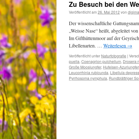
Zu Besuch bei den W
Sommer
da!
Veröffentlicht am
26. Mai 2012
von
digima
Der wissenschaftliche Gattungsname
„Weisse Nase“ heißt, abgeleitet von
Im Gifthüttenmoor auf der Geyrische
Libellenarten. …
Weiterlesen
→
Veröffentlicht unter
Naturfotografie
|
Versc
puella
,
Coenagrion pulchellum
,
Drosera r
Große Moosjungfer
,
Hufeisen-Azurjungfer
Leucorrhinia rubicunda
,
Libellula depres
Pyrrhosoma nymphula
,
Rundblättriger S