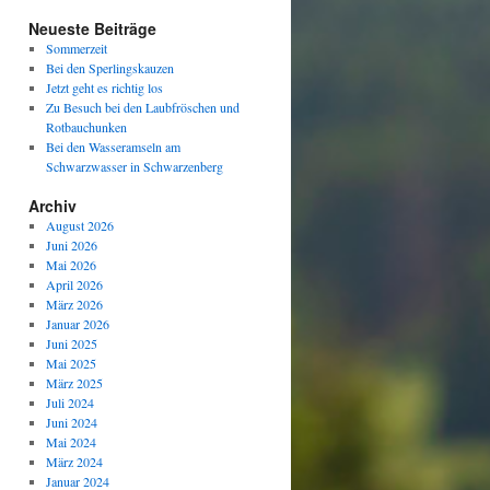
Neueste Beiträge
Sommerzeit
Bei den Sperlingskauzen
Jetzt geht es richtig los
Zu Besuch bei den Laubfröschen und
Rotbauchunken
Bei den Wasseramseln am
Schwarzwasser in Schwarzenberg
Archiv
August 2026
Juni 2026
Mai 2026
April 2026
März 2026
Januar 2026
Juni 2025
Mai 2025
März 2025
Juli 2024
Juni 2024
Mai 2024
März 2024
Januar 2024