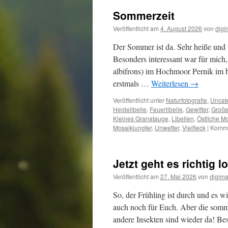
Sommerzeit
Veröffentlicht am
4. August 2026
von
digi
Der Sommer ist da. Sehr heiße und
Besonders interessant war für mich,
albifrons) im Hochmoor Pernik im b
erstmals …
Weiterlesen
→
Veröffentlicht unter
Naturfotografie
,
Uncat
Heidelibelle
,
Feuerlibelle
,
Gewitter
,
Große
Kleines Granatauge
,
Libellen
,
Östliche M
Mosaikjungfer
,
Unwetter
,
Vielfleck
|
Komme
Jetzt geht es richtig l
Veröffentlicht am
27. Mai 2026
von
digima
So, der Frühling ist durch und es w
auch noch für Euch. Aber die somme
andere Insekten sind wieder da! B