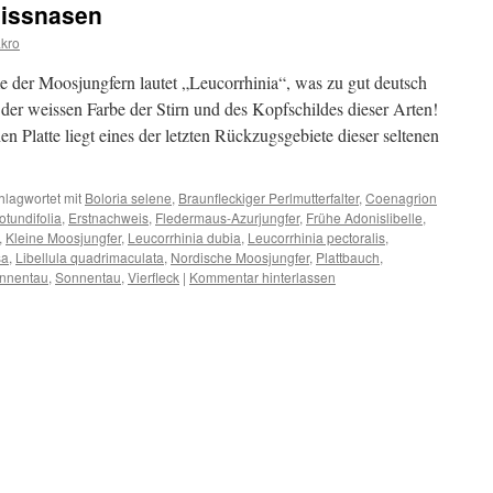
eissnasen
kro
 der Moosjungfern lautet „Leucorrhinia“, was zu gut deutsch
 der weissen Farbe der Stirn und des Kopfschildes dieser Arten!
n Platte liegt eines der letzten Rückzugsgebiete dieser seltenen
hlagwortet mit
Boloria selene
,
Braunfleckiger Perlmutterfalter
,
Coenagrion
otundifolia
,
Erstnachweis
,
Fledermaus-Azurjungfer
,
Frühe Adonislibelle
,
,
Kleine Moosjungfer
,
Leucorrhinia dubia
,
Leucorrhinia pectoralis
,
sa
,
Libellula quadrimaculata
,
Nordische Moosjungfer
,
Plattbauch
,
onnentau
,
Sonnentau
,
Vierfleck
|
Kommentar hinterlassen