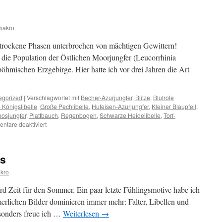
makro
 trockene Phasen unterbrochen von mächtigen Gewittern!
 die Population der Östlichen Moorjungfer (Leucorrhinia
öhmischen Erzgebirge. Hier hatte ich vor drei Jahren die Art
egorized
|
Verschlagwortet mit
Becher-Azurjungfer
,
Blitze
,
Blutrote
 Königslibelle
,
Große Pechlibelle
,
Hufeisen-Azurjungfer
,
Kleiner Blaupfeil
,
oosjungfer
,
Plattbauch
,
Regenbogen
,
Schwarze Heidelibelle
,
Torf-
für
ntare deaktiviert
Sommerzeit
os
kro
ird Zeit für den Sommer. Ein paar letzte Fühlingsmotive habe ich
rlichen Bilder dominieren immer mehr: Falter, Libellen und
esonders freue ich …
Weiterlesen
→