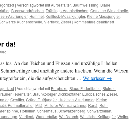
egorized
|
Verschlagwortet mit
Aurorafalter
,
Baumweissling
,
Blaue
kkäfer
,
Buschwindröschen
,
Frühlings-Adonisröschen
,
Gemeine Winterlibelle
,
isen-Azurjungfer
,
Hummel
,
Keilfleck-Mosaikjungfer
,
Kleine Moosjungfer
,
für
Schwarze Küchenschelle
,
Vierfleck
,
Ziesel
|
Kommentare deaktiviert
Jetzt
geht
es
r da!
richtig
los
akro
was los. An den Teichen und Flüssen sind unzählige Libellen
 Schmetterlinge und unzählige andere Insekten. Wenn die Wiesen
eutegreifer ein, die die aufgescheuchten …
Weiterlesen
→
egorized
|
Verschlagwortet mit
Berghexe
,
Blaue Federlibelle
,
Blutrote
rauner Feuerfalter
,
Braunkolbiger Dickkopffalter
,
Europäisches Ziesel
,
ngfer
,
Gewitter
,
Grüne Flußjungfer
,
Hufeisen-Azurjungfer
,
Kleine
üß-Perlmutterfalter
,
Milá
,
Mittlerer Weinschwärmer
,
Raná
,
Reh-
hrenspinne
,
Rotmilan
,
Schermaus
,
Schwarzenberg
,
Schwarzmilan
,
fauenauge
,
Vierfleck
,
Wanderfalke
,
Weißstorch
,
Westliche Keiljungfer
,
Wetter
,