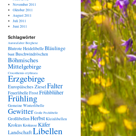
November 2011
Oktober 2011
August 2011
Juli 2011
Juni 2011
Schlagwörter
Aurorafalter
Berghexe
Bläulinge
Blutrote Heidelibelle
Buschwindröschen
bunt
Böhmisches
Mittelgebirge
Crocothemis erythraea
Erzgebirge
Falter
Europäisches Ziesel
Frühblüher
Feuerlibelle
Frost
Frühling
Gemeine Winterlibelle
Gewitter
Große Pechlibelle
Herbst
Großlibellen
Kleinlibellen
Käfer
Krokus
Krokusse
Libellen
Landschaft